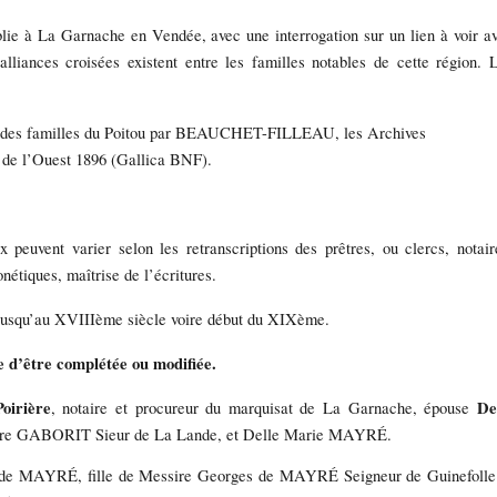
blie à La Garnache en Vendée, avec une interrogation sur un lien à voir a
ces croisées existent entre les familles notables de cette région. 
ue des familles du Poitou par BEAUCHET-FILLEAU, les Archives
 de l’Ouest 1896 (Gallica BNF).
peuvent varier selon les retranscriptions des prêtres, ou clercs, notair
onétiques, maîtrise de l’écritures.
re jusqu’au XVIIIème siècle voire début du XIXème.
e d’être complétée ou modifiée.
oirière
De
, notaire et procureur du marquisat de La Garnache, épouse
ierre GABORIT Sieur de La Lande, et Delle Marie MAYRÉ.
nne de MAYRÉ, fille de Messire Georges de MAYRÉ Seigneur de Guinefolle