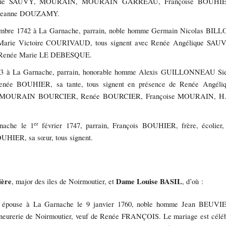
élique SAUVY, MOURAIN, MOURAIN GARREAU, Françoise BOUHIE
 Jeanne DOUZAMY.
ptembre 1742 à La Garnache, parrain, noble homme Germain Nicolas BIL
le Marie Victoire COURIVAUD, tous signent avec Renée Angélique SAU
 Renée Marie LE DEBESQUE.
3 à La Garnache, parrain, honorable homme Alexis GUILLONNEAU Si
Renée BOUHIER, sa tante, tous signent en présence de Renée Angéli
, MOURAIN BOURCIER, Renée BOURCIER, Françoise MOURAIN, H.
er
nache le 1
février 1747, parrain, François BOUHIER, frère, écolier,
OUHIER, sa sœur, tous signent.
ière
Dame Louise BASIL
, major des iles de Noirmoutier, et
, d’où :
 épouse à La Garnache le 9 janvier 1760, noble homme Jean BEUVI
igneurerie de Noirmoutier, veuf de Renée FRANÇOIS. Le mariage est célé