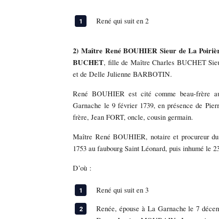
René qui suit en 2
2) Maître René BOUHIER Sieur de La Poiriè
BUCHET
, fille de Maître Charles BUCHET Sieu
et de Delle Julienne BARBOTIN.
René BOUHIER est cité comme beau-frère 
Garnache le 9 février 1739, en présence de 
frère, Jean FORT, oncle, cousin germain.
Maître René BOUHIER, notaire et procureur du 
1753 au faubourg Saint Léonard, puis inhumé le 2
D’où :
René qui suit en 3
Renée, épouse à La Garnache le 7 déce