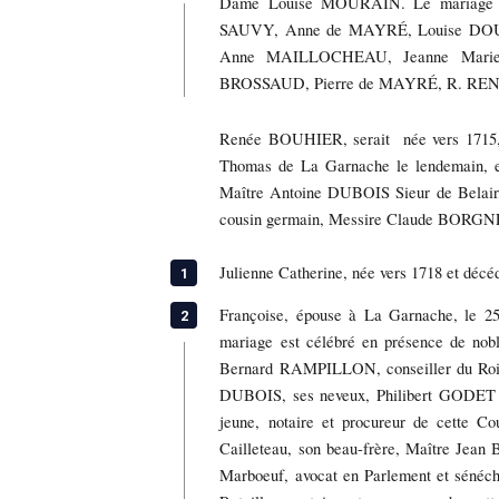
Dame Louise MOURAIN. Le mariage est
SAUVY, Anne de MAYRÉ, Louise DO
Anne MAILLOCHEAU, Jeanne Mari
BROSSAUD, Pierre de MAYRÉ, R. RE
Renée BOUHIER, serait née vers 1715, e
Thomas de La Garnache le lendemain, en
Maître Antoine DUBOIS Sieur de Belai
cousin germain, Messire Claude BORGNET
Julienne Catherine, née vers 1718 et déc
Françoise, épouse à La Garnache, le 
mariage est célébré en présence de no
Bernard RAMPILLON, conseiller du Roi, r
DUBOIS, ses neveux, Philibert GODE
jeune, notaire et procureur de cette 
Cailleteau, son beau-frère, Maître Je
Marboeuf, avocat en Parlement et sénéch