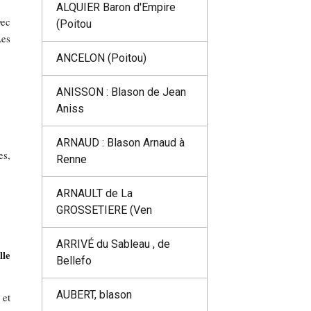
ALQUIER Baron d'Empire
vec
(Poitou
Les
ANCELON (Poitou)
ANISSON : Blason de Jean
Aniss
ARNAUD : Blason Arnaud à
es,
Renne
ARNAULT de La
GROSSETIERE (Ven
ARRIVÉ du Sableau , de
lle
Bellefo
AUBERT, blason
 et