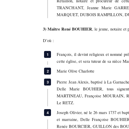
Retaillon, notaire et procureur de cet
TRANCHANT, Jeanne Marie GARRE
MARQUET, DUBOIS RAMPILLON, DUBOI
3) Maître René BOUHIER
, le jeune, notaire e
D’où :
François,
il devint religieux et nommé pr
cette église, et sera tuteur de sa niè
Marie Olive Charlotte
Pierre Jean Alexis, baptisé à La Garnach
Delle Marie BOUHIER, tous signe
MARTINEAU, Françoise MOURAIN, Re
Le RETZ.
Joseph Olivier, né le 26 mars 1737 et ba
et marraine, Delle Françoise BOUHIE
Renée BOURCIER, GUILLON des BO