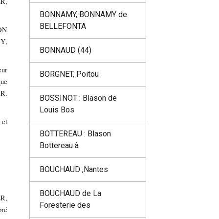
R,
BONNAMY, BONNAMY de
BELLEFONTA
LON
VY,
BONNAUD (44)
eur
BORGNET, Poitou
que
R.
BOSSINOT : Blason de
Louis Bos
 et
BOTTEREAU : Blason
Bottereau à
BOUCHAUD ,Nantes
BOUCHAUD de La
ER,
Foresterie des
bré