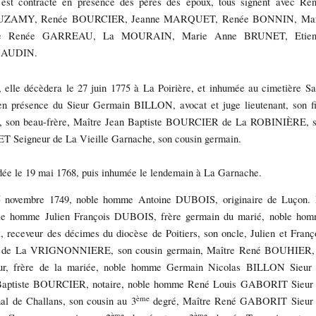
 contracté en présence des pères des époux, tous signent avec Re
UZAMY, Renée BOURCIER, Jeanne MARQUET, Renée BONNIN, Mar
e Renée GARREAU, La MOURAIN, Marie Anne BRUNET, Etien
NAUDIN.
lle décèdera le 27 juin 1775 à La Poirière, et inhumée au cimetière Sa
 présence du Sieur Germain BILLON, avocat et juge lieutenant, son fi
r, son beau-frère, Maître Jean Baptiste BOURCIER de La ROBINIÈRE, 
 Seigneur de La Vieille Garnache, son cousin germain.
édée le 19 mai 1768, puis inhumée le lendemain à La Garnache.
25 novembre 1749, noble homme Antoine DUBOIS, originaire de Luçon.
ble homme Julien François DUBOIS, frère germain du marié, noble ho
eceveur des décimes du diocèse de Poitiers, son oncle, Julien et Franç
T de La VRIGNONNIERE, son cousin germain, Maître René BOUHIER,
Cour, frère de la mariée, noble homme Germain Nicolas BILLON Sieur
an Baptiste BOURCIER, notaire, noble homme René Louis GABORIT Sieur
ème
al de Challans, son cousin au 3
degré, Maître René GABORIT Sieur
ème
ème