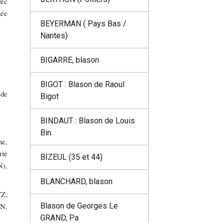
vec
ée
BEYERMAN ( Pays Bas /
Nantes)
BIGARRE, blason
BIGOT : Blason de Raoul
 de
Bigot
BINDAUT : Blason de Louis
Bin
ne,
ie
BIZEUL (35 et 44)
),
BLANCHARD, blason
TZ,
Blason de Georges Le
IN,
GRAND, Pa