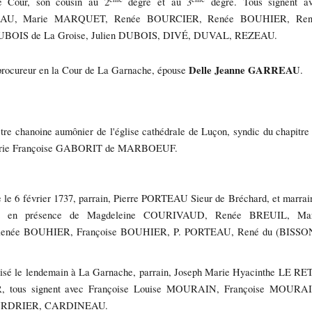
te Cour, son cousin au 2
degré et au 3
degré. Tous signent a
AU, Marie MARQUET, Renée BOURCIER, Renée BOUHIER, Ren
S de La Groise, Julien DUBOIS, DIVÉ, DUVAL, REZEAU.
Delle Jeanne GARREAU
t procureur en la Cour de La Garnache, épouse
.
être chanoine aumônier de l'église cathédrale de Luçon, syndic du chapitre
ce Marie Françoise GABORIT de MARBOEUF.
e le 6 février 1737, parrain, Pierre PORTEAU Sieur de Bréchard, et marrai
nt en présence de Magdeleine COURIVAUD, Renée BREUIL, Mar
née BOUHIER, Françoise BOUHIER, P. PORTEAU, René du (BISSON
ptisé le lendemain à La Garnache, parrain, Joseph Marie Hyacinthe LE RE
R, tous signent avec Françoise Louise MOURAIN, Françoise MOURA
URDRIER, CARDINEAU.