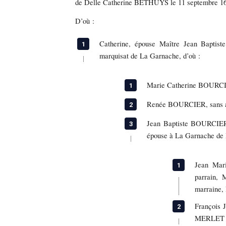
de Delle Catherine BETHUYS le 11 septembre 1
D’où :
Catherine, épouse Maître Jean Baptis
marquisat de La Garnache, d’où :
Marie Catherine BOURC
Renée BOURCIER, sans a
Jean Baptiste BOURCIER S
épouse à La Garnache d
Jean Mar
parrain, 
marraine,
François
MERLET 