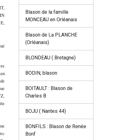
IT,
Blason de la famille
AIN
MONCEAU en Orléanais
E,
Blason de La PLANCHE
(Orléanais)
ené
BLONDEAU ( Bretagne)
ère
BODIN, blason
ean
ude
ne
BOITAULT : Blason de
Z,
Charles B
te
BOJU ( Nantes 44)
nne
BONFILS : Blason de Renée
vec
Bonf