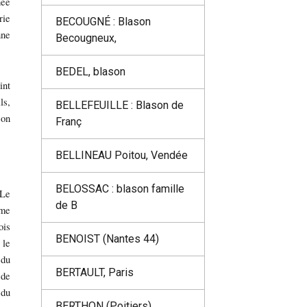
née
ie
BECOUGNÉ : Blason
ne
Becougneux,
BEDEL, blason
int
ls,
BELLEFEUILLE : Blason de
son
Franç
BELLINEAU Poitou, Vendée
BELOSSAC : blason famille
 Le
de B
mme
ois
BENOIST (Nantes 44)
 le
 du
BERTAULT, Paris
 de
 du
BERTHON (Poitiers)