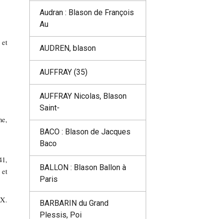
Audran : Blason de François
Au
 et
AUDREN, blason
AUFFRAY (35)
AUFFRAY Nicolas, Blason
Saint-
he,
BACO : Blason de Jacques
Baco
41,
BALLON : Blason Ballon à
 et
Paris
 X.
BARBARIN du Grand
Plessis, Poi