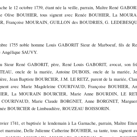
che le 12 octobre 1739, étant née la veille, parrain, Maître René GABOR
 Delle Olive BOUHIER, tous signent avec Renée BOUHIER, La MOUR
IER, Françoise MOURAIN, GUILLON des BOUDRIES, G. LEDEBESQU
embre 1755 noble homme Louis GABORIT Sieur de Marboeuf, fils de R
ée Angélique SAUVY.
 du Sieur René GABORIT, père, René Louis GABORIT, avocat, son fr
EAU, oncle de la mariée, Antoine DUBOIS, oncle de la mariée, J
ière, Jean Baptiste BOURCIER, J.M. LE RETZ, parent de la mariée, Cla
gnent avec Marie Magdeleine COURIVAUD, Françoise BOUHIER, An
IER, La MOURAIN BOURCIER, Marie Anne BOURDIN, LE RET
ie COURIVAUD, Marie Claude BORGNET, Anne BORGNET, Margueri
née BOURCIER de Limbaudière, ROUZEAU BOISSORIN.
vier 1741, et baptisée le lendemain à La Garnache, parrain, Maître Etie
 et marraine, Delle Julienne Catherine BOUHIER, sa tante, tous signent a