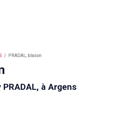
S
PRADAL, blason
n
y PRADAL, à Argens