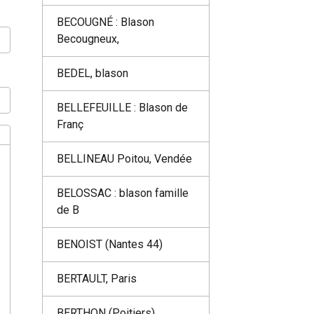
BECOUGNÉ : Blason
Becougneux,
BEDEL, blason
BELLEFEUILLE : Blason de
Franç
BELLINEAU Poitou, Vendée
BELOSSAC : blason famille
de B
BENOIST (Nantes 44)
BERTAULT, Paris
BERTHON (Poitiers)