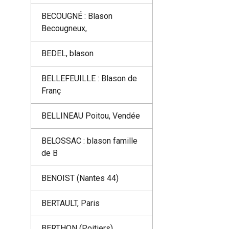
BECOUGNÉ : Blason
Becougneux,
BEDEL, blason
BELLEFEUILLE : Blason de
Franç
BELLINEAU Poitou, Vendée
BELOSSAC : blason famille
de B
BENOIST (Nantes 44)
BERTAULT, Paris
BERTHON (Poitiers)