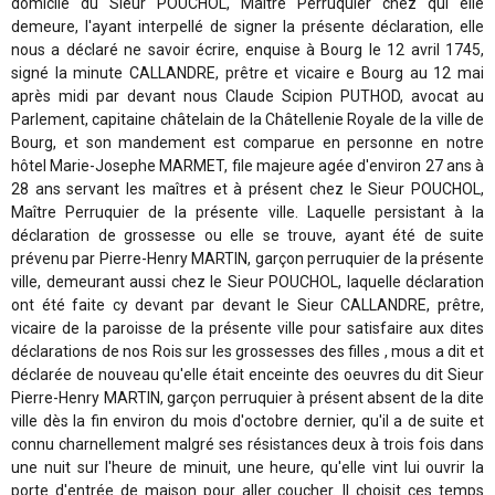
domicile du Sieur POUCHOL, Maître Perruquier chez qui elle
demeure, l'ayant interpellé de signer la présente déclaration, elle
nous a déclaré ne savoir écrire, enquise à Bourg le 12 avril 1745,
signé la minute CALLANDRE, prêtre et vicaire e Bourg au 12 mai
après midi par devant nous Claude Scipion PUTHOD, avocat au
Parlement, capitaine châtelain de la Châtellenie Royale de la ville de
Bourg, et son mandement est comparue en personne en notre
hôtel Marie-Josephe MARMET, file majeure agée d'environ 27 ans à
28 ans servant les maîtres et à présent chez le Sieur POUCHOL,
Maître Perruquier de la présente ville. Laquelle persistant à la
déclaration de grossesse ou elle se trouve, ayant été de suite
prévenu par Pierre-Henry MARTIN, garçon perruquier de la présente
ville, demeurant aussi chez le Sieur POUCHOL, laquelle déclaration
ont été faite cy devant par devant le Sieur CALLANDRE, prêtre,
vicaire de la paroisse de la présente ville pour satisfaire aux dites
déclarations de nos Rois sur les grossesses des filles , mous a dit et
déclarée de nouveau qu'elle était enceinte des oeuvres du dit Sieur
Pierre-Henry MARTIN, garçon perruquier à présent absent de la dite
ville dès la fin environ du mois d'octobre dernier, qu'il a de suite et
connu charnellement malgré ses résistances deux à trois fois dans
une nuit sur l'heure de minuit, une heure, qu'elle vint lui ouvrir la
porte d'entrée de maison pour aller coucher. Il choisit ces temps